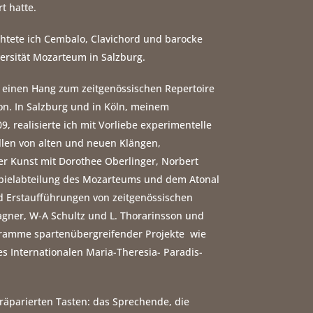
t hatte.
chtete ich Cembalo, Clavichord und barocke
rsität Mozarteum in Salzburg.
h einen Hang zum zeitgenössischen Repertoire
on. In Salzburg und in Köln, meinem
9, realisierte ich mit Vorliebe experimentelle
ellen von alten und neuen Klängen,
r Kunst mit Dorothee Oberlinger, Norbert
pielabteilung des Mozarteums und dem Atonal
nd Erstaufführungen von zeitgenössischen
ner, W-A Schultz und L. Thorarinsson und
gramme spartenübergreifender Projekte wie
es Internationalen Maria-Theresia- Paradis-
räparierten Tasten: das Sprechende, die