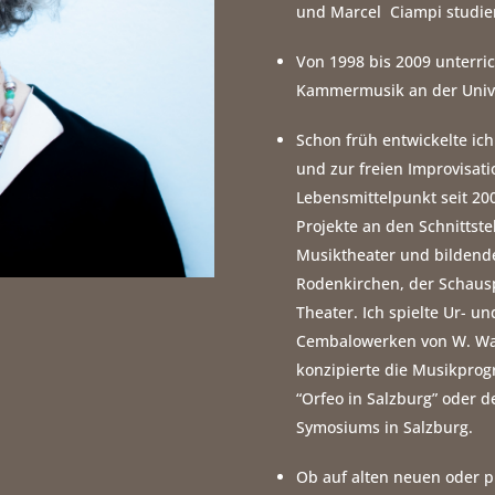
und Marcel Ciampi studier
Von 1998 bis 2009 unterri
Kammermusik an der Unive
Schon früh entwickelte ic
und zur freien Improvisati
Lebensmittelpunkt seit 200
Projekte an den Schnittst
Musiktheater und bildende
Rodenkirchen, der Schaus
Theater. Ich spielte Ur- u
Cembalowerken von W. Wag
konzipierte die Musikpro
“Orfeo in Salzburg” oder d
Symosiums in Salzburg.
Ob auf alten neuen oder p