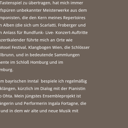
 Tastenspiel zu übertragen, hat mich immer
 Aufspüren unbekannter Meisterwerke aus dem
ponisten, die den Kern meines Repertoires
en Alben (die sich um Scarlatti, Froberger und
 Anlass für Rundfunk- Live- Konzert-Auftritte
zertkalender führte mich an Orte wie
Mosel Festival, Klangbogen Wien, die Schlösser
Hellbrunn, und in bedeutende Sammlungen
umente im Schloß Homburg und im
mburg.
 im bayrischen Inntal bespiele ich regelmäßig
klängen, kürzlich im Dialog mit der Pianistin
 Ohta. Mein jüngstes Ensembleprojekt ist
ängerin und Performerin Ingala Fortagne, die
, und in dem wir alte und neue Musik mit